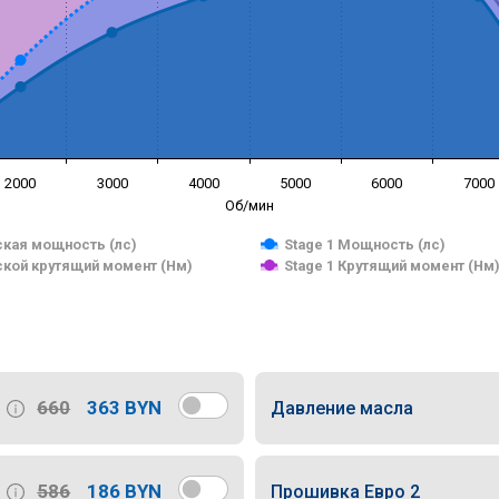
2000
3000
4000
5000
6000
7000
Об/мин
кая мощность (лс)
Stage 1 Мощность (лс)
кой крутящий момент (Нм)
Stage 1 Крутящий момент (Нм
660
363 BYN
Давление масла
586
186 BYN
Прошивка Евро 2