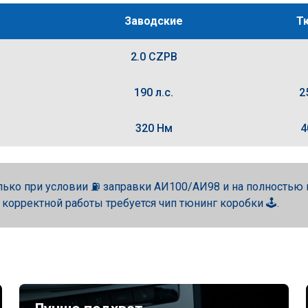
Заводские
Т
2.0 CZPB
190 л.с.
2
320 Нм
4
лько при условии ⛽ заправки АИ100/АИ98 и на полность
 корректной работы требуется чип тюнинг коробки 🕹️.