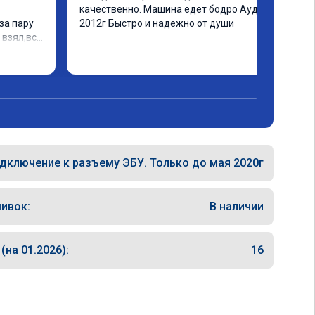
качественно. Машина едет бодро Ауди а4 
а пару 
2012г Быстро и надежно от души
взял,всё 
е 
а 
еперь 
 
ексея 
дключение к разъему ЭБУ. Только до мая 2020г
ивок:
В наличии
на 01.2026):
16