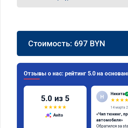
Стоимость:
697
BYN
Отзывы о нас: рейтинг 5.0 на основан
Никита
Н
5.0 из 5
★
★
★
★
★
★
★
★
14 марта 
«Чип тюнинг, п
Avito
автомобиля»
Обратился за sta