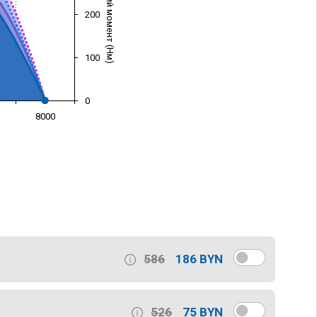
Крутящий момент (Нм)
200
100
0
8000
)
586
186 BYN
526
75 BYN