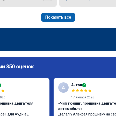
Показать все
ии 850 оценок
Антон
✓
✓
А
★
★
★
★
★
★
★
2026
17 января 2026
рошивка двигателя
«Чип тюнинг, прошивка двигат
автомобиля»
ge1 для Ауди а3, 
Делал у Алексея прошивку на сво