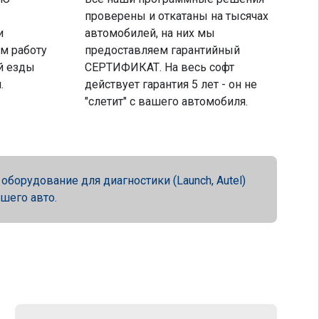
проверены и откатаны на тысячах
и
автомобилей, на них мы
м работу
предоставляем гарантийный
й езды
СЕРТИФИКАТ. На весь софт
.
действует гарантия 5 лет - он не
"слетит" с вашего автомобиля.
орудование для диагностики (Launch, Autel)
ашего авто.