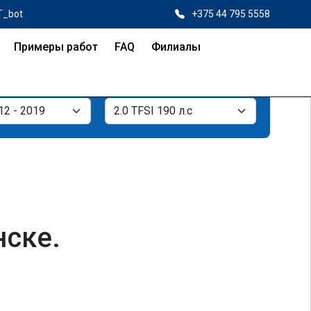
T_bot
+375 44 795 5558
Примеры работ
FAQ
Филиалы
нске.