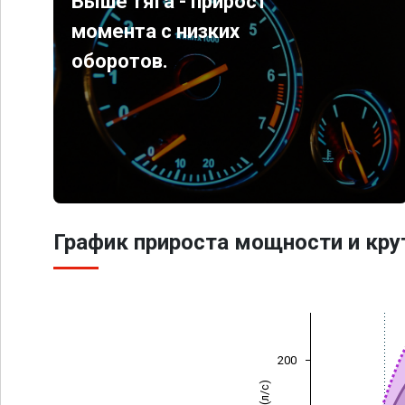
Выше тяга - прирост
момента с низких
оборотов.
График прироста мощности и кр
200