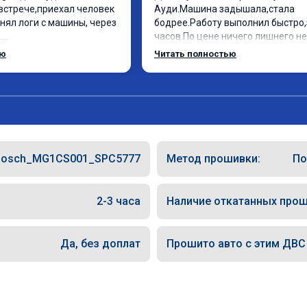
встрече,приехал человек 
Ауди.Машина задышала,стала 
нял логи с машины, через 
бодрее.Работу выполнил быстро,з


часов.По цене ничего лишнего не 
ебе огромное, машинка 
как договаривались заранее.Посл
ью
Читать полностью
оехала! Как писал ранее в 
работы возникали вопросы,всегд
рть с косой догнать не 
консультировал и был на связи.Т
едет не в себя, еще раз 
знаю,куда ехать в случае поломки
авто.Однозначно рекомендую Ал
как грамотного специалиста!
Bosch_MG1CS001_SPC5777
Метод прошивки:
По
2-3 часа
Наличие откатанных прош
Да, без доплат
Прошито авто с этим ДВС (