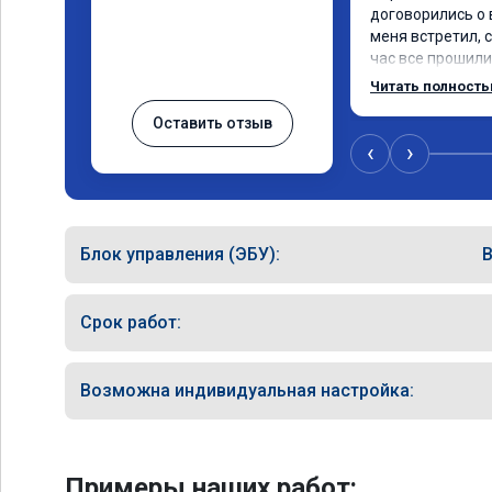
договорились о 
меня встретил, с
час все прошили.
Арман спасибо т
Читать полност
по летела а не п
Оставить отзыв
личку Арману сме
может 🤣машина 
‹
›
спасибо вам!!!!!!!
Блок управления (ЭБУ):
Срок работ:
Возможна индивидуальная настройка:
Примеры наших работ: