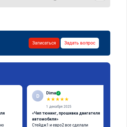
Записаться
Задать вопрос
Dima
✓
D
★
★
★
★
★
1 декабря 2025
еля
«Чип тюнинг, прошивка двигателя
автомобиля»
ю 
Стейдж1 и евро2 все сделали 