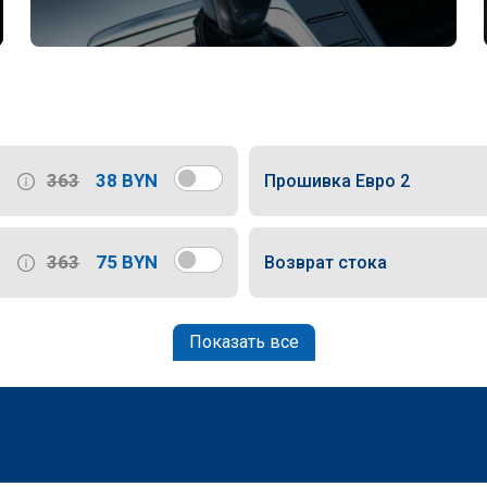
363
38 BYN
Прошивка Евро 2
363
75 BYN
Возврат стока
Показать все