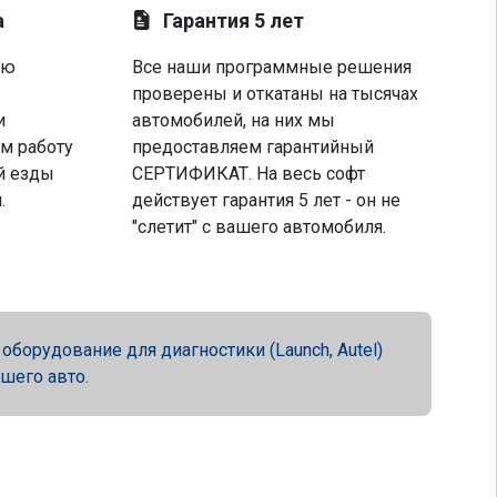
а
Гарантия 5 лет
ую
Все наши программные решения
проверены и откатаны на тысячах
и
автомобилей, на них мы
м работу
предоставляем гарантийный
й езды
СЕРТИФИКАТ. На весь софт
.
действует гарантия 5 лет - он не
"слетит" с вашего автомобиля.
орудование для диагностики (Launch, Autel)
ашего авто.