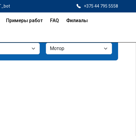
T_bot
+375 44 795 5558
Примеры работ
FAQ
Филиалы