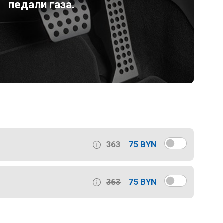
педали газа.
363
75 BYN
363
75 BYN