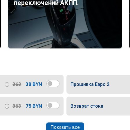
переключений АКПП.
363
38 BYN
Прошивка Евро 2
363
75 BYN
Возврат стока
Показать все