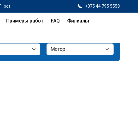
T_bot
+375 44 795 5558
Примеры работ
FAQ
Филиалы