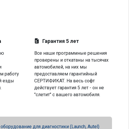
а
Гарантия 5 лет
ую
Все наши программные решения
проверены и откатаны на тысячах
и
автомобилей, на них мы
м работу
предоставляем гарантийный
й езды
СЕРТИФИКАТ. На весь софт
.
действует гарантия 5 лет - он не
"слетит" с вашего автомобиля.
орудование для диагностики (Launch, Autel)