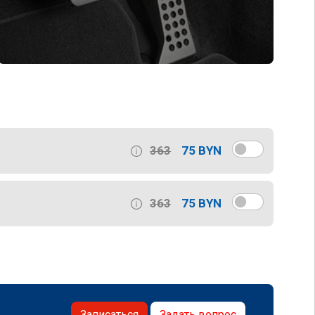
363
75 BYN
363
75 BYN
Записаться
Задать вопрос