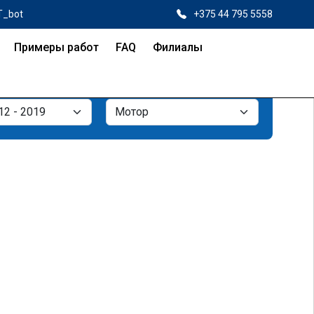
T_bot
+375 44 795 5558
Примеры работ
FAQ
Филиалы