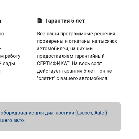
а
Гарантия 5 лет
ую
Все наши программные решения
проверены и откатаны на тысячах
и
автомобилей, на них мы
м работу
предоставляем гарантийный
й езды
СЕРТИФИКАТ. На весь софт
.
действует гарантия 5 лет - он не
"слетит" с вашего автомобиля.
орудование для диагностики (Launch, Autel)
ашего авто.