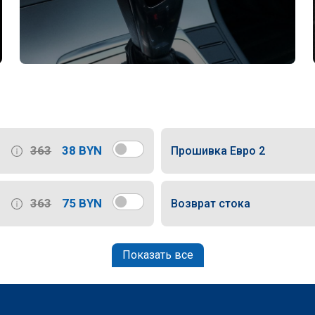
363
38 BYN
Прошивка Евро 2
363
75 BYN
Возврат стока
Показать все