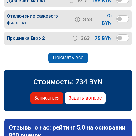
697
186 BYN
Давление масла
75
Отключение сажевого
363
фильтра
BYN
363
75 BYN
Прошивка Евро 2
Показать все
Стоимость:
734
BYN
Записаться
Задать вопрос
Отзывы о нас: рейтинг 5.0 на основании
850 оценок