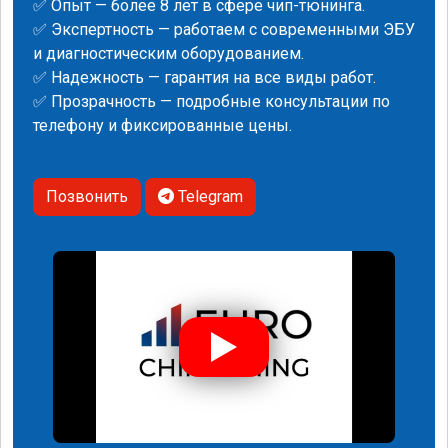
✅ Опыт — более 8 лет в сфере чип-тюнинга.
✅ Экспертность — работаем с современными ЭБУ
и диагностическим оборудованием.
✅ Надежность — гарантия на все виды работ.
✅ Прозрачность — подробные консультации по
телефону и фиксированные цены.
Позвонить
Telegram