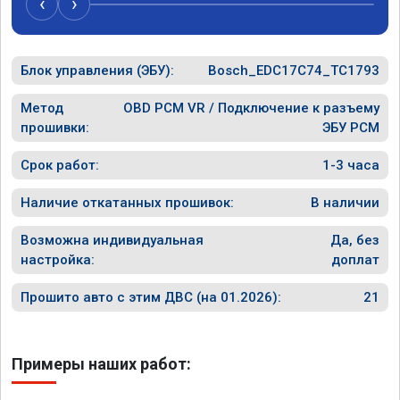
‹
›
рекомендую Алексея как грамотного 
спасибо в
специалиста!
Блок управления (ЭБУ):
Bosch_EDC17C74_TC1793
Метод
OBD PCM VR / Подключение к разъему
прошивки:
ЭБУ PCM
Срок работ:
1-3 часа
Наличие откатанных прошивок:
В наличии
Возможна индивидуальная
Да, без
настройка:
доплат
Прошито авто с этим ДВС (на 01.2026):
21
Примеры наших работ: