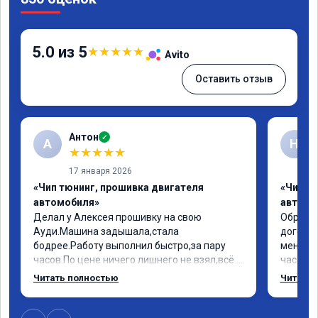
5.0 из 5
★
★
★
★
★
Avito
Оставить отзыв
Антон
✓
А
Н
★
★
★
★
★
17 января 2026
«Чип тюнинг, прошивка двигателя
«Чип т
автомобиля»
автомо
Делал у Алексея прошивку на свою 
Обратил
Ауди.Машина задышала,стала 
договор
бодрее.Работу выполнил быстро,за пару 
меня вс
часов.По цене ничего лишнего не взял,всё 
час все
как договаривались заранее.После работы 
Арман с
Читать полностью
Читать 
возникали вопросы,всегда консультировал 
летела а
и был на связи.Теперь знаю,куда ехать в 
личку А
случае поломки авто.Однозначно 
может 