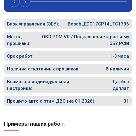
‹
›
рекомендую Алексея как грамотного 
спасибо в
специалиста!
Блок управления (ЭБУ):
Bosch_EDC17CP14_TC1796
Метод
OBD PCM VR / Подключение к разъему
прошивки:
ЭБУ PCM
Срок работ:
1-3 часа
Наличие откатанных прошивок:
В наличии
Возможна индивидуальная
Да, без
настройка:
доплат
Прошито авто с этим ДВС (на 01.2026):
31
Примеры наших работ: