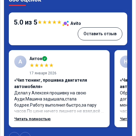
5.0 из 5
★
★
★
★
★
Avito
Оставить отзыв
Антон
✓
А
Н
★
★
★
★
★
17 января 2026
«Чип тюнинг, прошивка двигателя
«Чип т
автомобиля»
автомо
Делал у Алексея прошивку на свою 
Обратил
Ауди.Машина задышала,стала 
договор
бодрее.Работу выполнил быстро,за пару 
меня вс
часов.По цене ничего лишнего не взял,всё 
час все
как договаривались заранее.После работы 
Арман с
Читать полностью
Читать 
возникали вопросы,всегда консультировал 
летела а
и был на связи.Теперь знаю,куда ехать в 
личку А
случае поломки авто.Однозначно 
может 