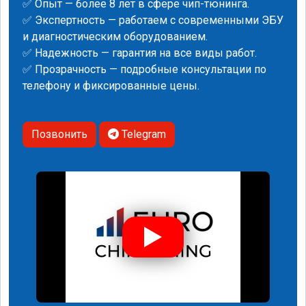
✅ Опыт — более 8 лет в сфере чип-тюнинга.
✅ Экспертность — работаем с современными ЭБУ
и диагностическим оборудованием.
✅ Надежность — гарантия на все виды работ.
✅ Прозрачность — подробные консультации по
телефону и фиксированные цены.
Позвонить
Telegram