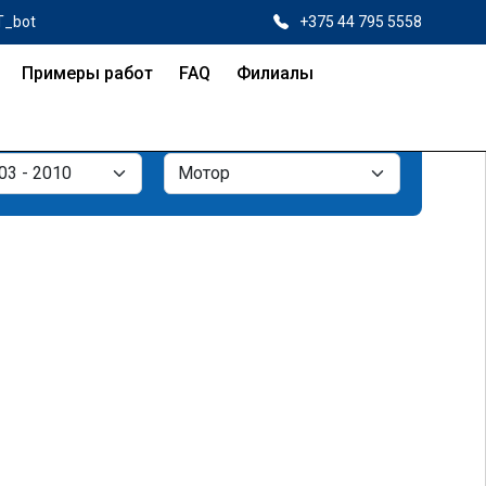
T_bot
+375 44 795 5558
Примеры работ
FAQ
Филиалы