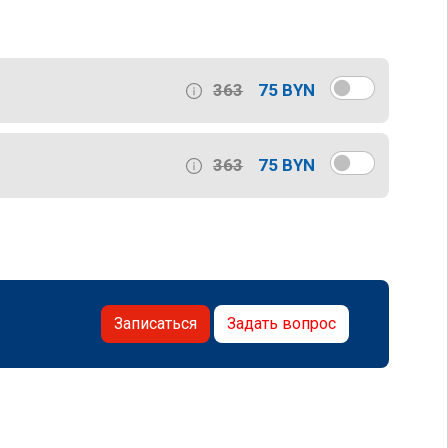
363
75 BYN
363
75 BYN
Записаться
Задать вопрос