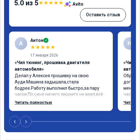
5.0 из 5
★
★
★
★
★
Avito
Оставить отзыв
Антон
✓
А
Н
★
★
★
★
★
17 января 2026
«Чип тюнинг, прошивка двигателя
«Чип т
автомобиля»
автомо
Делал у Алексея прошивку на свою 
Обратил
Ауди.Машина задышала,стала 
договор
бодрее.Работу выполнил быстро,за пару 
меня вс
часов.По цене ничего лишнего не взял,всё 
час все
как договаривались заранее.После работы 
Арман с
Читать полностью
Читать 
возникали вопросы,всегда консультировал 
летела а
и был на связи.Теперь знаю,куда ехать в 
личку А
случае поломки авто.Однозначно 
может 
‹
›
рекомендую Алексея как грамотного 
спасибо в
специалиста!