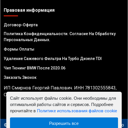
Правовая информация
Договор-Оферта
Политика Конфиденциальности. Согласие На Обработку
Персональных Данных.
Формы Оплаты
Удаление Сажевого Фильтра На Турбо Дизеле TDI
Чип Тюнинг BMW После 2020.06
Заказать Звонок
ИП Смирнов Георгий Павлович. ИНН 781302555843,
ОГРНИП 324470400032610
Сайт использует файлы cookie. Они необходимы для
оптимальной работы сайтов и сервисов. Подробнее
прочитайте в
Политике использования файлов cookie
Разрешить все
© 2010 - 2026 Чип тюнинг в Минске - Автосервис "Евро