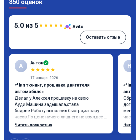
850 оценок
5.0 из 5
★
★
★
★
★
Avito
Оставить отзыв
Антон
✓
А
Н
★
★
★
★
★
17 января 2026
«Чип тюнинг, прошивка двигателя
«Чип т
автомобиля»
автомо
Делал у Алексея прошивку на свою 
Обратил
Ауди.Машина задышала,стала 
договор
бодрее.Работу выполнил быстро,за пару 
меня вс
часов.По цене ничего лишнего не взял,всё 
час все
как договаривались заранее.После работы 
Арман с
Читать полностью
Читать 
возникали вопросы,всегда консультировал 
летела а
и был на связи.Теперь знаю,куда ехать в 
личку А