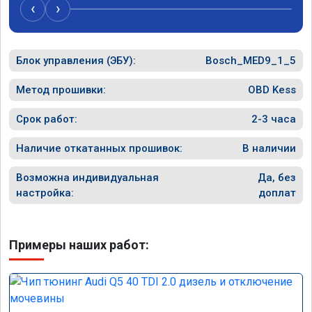
случае поломки авто.Однозначно 
может 
‹
›
рекомендую Алексея как грамотного 
спасибо в
специалиста!
Блок управления (ЭБУ):
Bosch_MED9_1_5
Метод прошивки:
OBD Kess
Срок работ:
2-3 часа
Наличие откатанных прошивок:
В наличии
Возможна индивидуальная
Да, без
настройка:
доплат
Примеры наших работ: