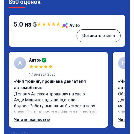
850 оценок
5.0 из 5
★
★
★
★
★
Avito
Оставить отзыв
Антон
✓
А
Н
★
★
★
★
★
17 января 2026
«Чип тюнинг, прошивка двигателя
«Чип т
автомобиля»
автомо
Делал у Алексея прошивку на свою 
Обратил
Ауди.Машина задышала,стала 
договор
бодрее.Работу выполнил быстро,за пару 
меня вс
часов.По цене ничего лишнего не взял,всё 
час все
как договаривались заранее.После работы 
Арман с
Читать полностью
Читать 
возникали вопросы,всегда консультировал 
летела а
и был на связи.Теперь знаю,куда ехать в 
личку А