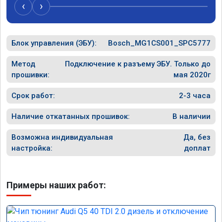
случае поломки авто.Однозначно 
может 
‹
›
рекомендую Алексея как грамотного 
спасибо в
специалиста!
Блок управления (ЭБУ):
Bosch_MG1CS001_SPC5777
Метод
Подключение к разъему ЭБУ. Только до
прошивки:
мая 2020г
Срок работ:
2-3 часа
Наличие откатанных прошивок:
В наличии
Возможна индивидуальная
Да, без
настройка:
доплат
Примеры наших работ: