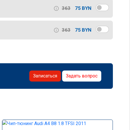
363
75 BYN
363
75 BYN
Записаться
Задать вопрос