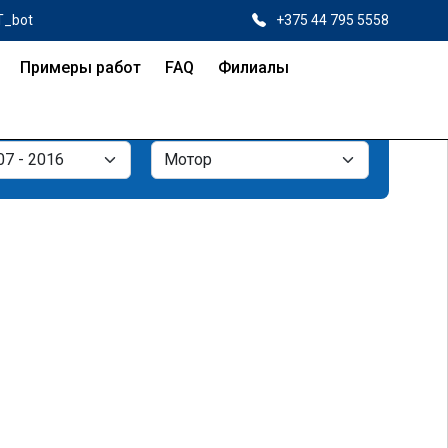
T_bot
+375 44 795 5558
Примеры работ
FAQ
Филиалы