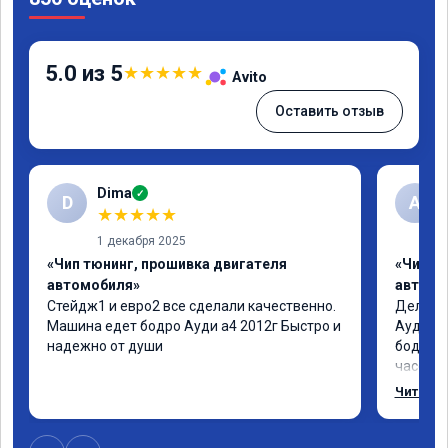
5.0 из 5
★
★
★
★
★
Avito
Оставить отзыв
Dima
✓
D
А
★
★
★
★
★
1 декабря 2025
«Чип тюнинг, прошивка двигателя
«Чип т
автомобиля»
автомо
Стейдж1 и евро2 все сделали качественно. 
Делал у
Машина едет бодро Ауди а4 2012г Быстро и 
Ауди.Ма
надежно от души
бодрее.
часов.П
как дог
Читать 
возника
и был н
случае 