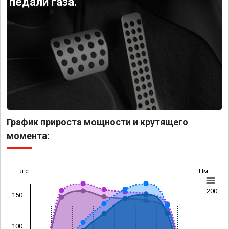
педали газа.
График прироста мощности и крутящего
момента:
л.с.
Нм
200
150
100