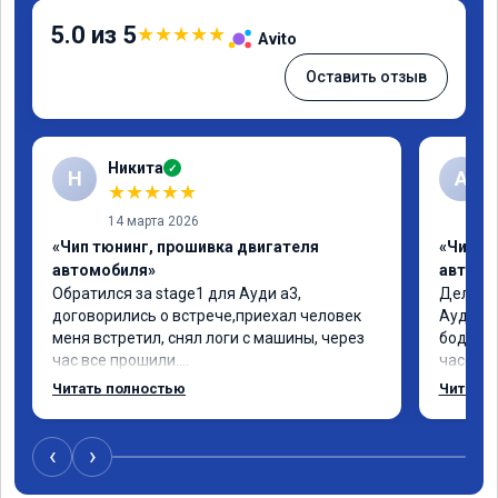
5.0 из 5
★
★
★
★
★
Avito
Оставить отзыв
Никита
✓
Н
А
★
★
★
★
★
14 марта 2026
«Чип тюнинг, прошивка двигателя
«Чип т
автомобиля»
автомо
Обратился за stage1 для Ауди а3, 
Делал у
договорились о встрече,приехал человек 
Ауди.Ма
меня встретил, снял логи с машины, через 
бодрее.
час все прошили.

часов.П
Арман спасибо тебе огромное, машинка по 
как дог
Читать полностью
Читать 
летела а не поехала! Как писал ранее в 
возника
личку Арману смерть с косой догнать не 
и был н
может 🤣машина едет не в себя, еще раз 
случае 
‹
›
спасибо вам!!!!!!!
рекомен
специал