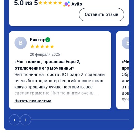
5.0 из 5
★
★
★
★
★
Avito
Оставить отзыв
Виктор
✓
В
Е
★
★
★
★
★
20 февраля 2025
«Чип тюнинг, прошивка Евро 2,
«Чип т
отключение егр мочевины»
прошив
Чип тюнинг на Тойота ЛС Прадо 2.7 сделали 
Обратил
очень быстро, мастер Георгий посоветовал 
двигате
какую прошивку лучше поставить, все 
в назна
сделал грамотно. Чип тюнингом очень 
доволен
доволен, машина ожила немного, отзыв на 
лучше.
Читать полностью
педаль газа стал значительно лучше. Такое 
ощущение, что коробка даже стала 
работать лучше, пропали провалы. Расход 
‹
›
топлива остался таким же, но динамика 
улучшилась. Советую этот сервис всем. 
Спасибо!!!