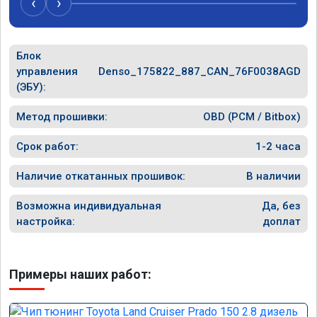
‹
›
топлива остался таким же, но динамика 
улучшилась. Советую этот сервис всем. 
Спасибо!!!
Блок
управления
Denso_175822_887_CAN_76F0038AGD
(ЭБУ):
Метод прошивки:
OBD (PCM / Bitbox)
Срок работ:
1-2 часа
Наличие откатанных прошивок:
В наличии
Возможна индивидуальная
Да, без
настройка:
доплат
Примеры наших работ: