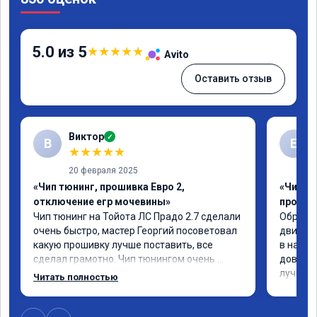
5.0 из 5
★
★
★
★
★
Avito
Оставить отзыв
Виктор
✓
В
Е
★
★
★
★
★
20 февраля 2025
«Чип тюнинг, прошивка Евро 2,
«Чип т
отключение егр мочевины»
прошив
Чип тюнинг на Тойота ЛС Прадо 2.7 сделали 
Обратил
очень быстро, мастер Георгий посоветовал 
двигате
какую прошивку лучше поставить, все 
в назна
сделал грамотно. Чип тюнингом очень 
доволен
доволен, машина ожила немного, отзыв на 
лучше.
Читать полностью
педаль газа стал значительно лучше. Такое 
ощущение, что коробка даже стала 
работать лучше, пропали провалы. Расход 