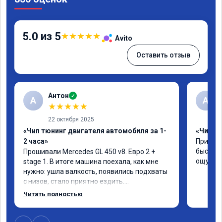
5.0 из 5
★
★
★
★
★
Avito
Оставить отзыв
Антон
✓
А
A
★
★
★
★
★
22 октября 2025
«Чип тюнинг двигателя автомобиля за 1-
«Чип тю
2 часа»
Приняли
быстро!
Прошивали Mercedes GL 450 v8. Евро 2 + 
ощутима
stage 1. В итоге машина поехала, как мне 
нужно: ушла валкость, появились подхваты 
с низов, стало приятно ездить.

Одни из лучших трат, в авто! 🔥
Читать полностью