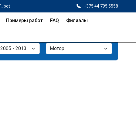
T_bot
+375 44 795 5558
Примеры работ
FAQ
Филиалы