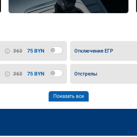
363
75 BYN
Отключение ЕГР
363
75 BYN
Отстрелы
Показать все