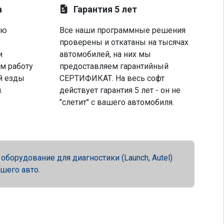
а
Гарантия 5 лет
ую
Все наши программные решения
проверены и откатаны на тысячах
и
автомобилей, на них мы
м работу
предоставляем гарантийный
й езды
СЕРТИФИКАТ. На весь софт
.
действует гарантия 5 лет - он не
"слетит" с вашего автомобиля.
орудование для диагностики (Launch, Autel)
ашего авто.