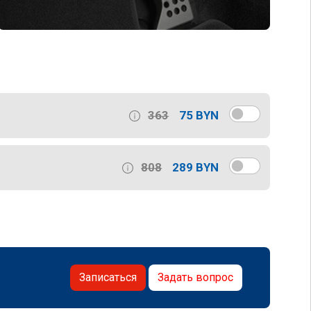
363
75 BYN
808
289 BYN
Записаться
Задать вопрос