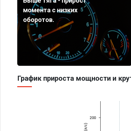
Выше тяга - прирост
момента с низких
оборотов.
График прироста мощности и кр
200