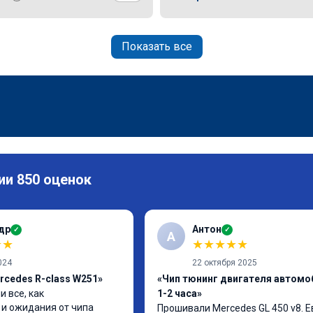
Показать все
ии 850 оценок
др
Антон
✓
✓
А
★
★
★
★
★
★
★
024
22 октября 2025
rcedes R-class W251»
«Чип тюнинг двигателя автомо
 все, как 
1-2 часа»
и ожидания от чипа 
Прошивали Mercedes GL 450 v8. Ев