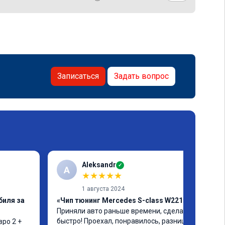
Записаться
Задать вопрос
Aleksandr
✓
A
★
★
★
★
★
1 августа 2024
биля за
«Чип тюнинг Mercedes S-class W221»
Приняли авто раньше времени, сделали 
быстро! Проехал, понравилось, разница 
ро 2 + 