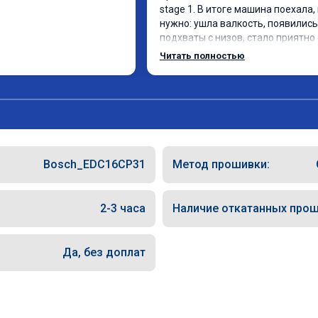
stage 1. В итоге машина поехала, 
нужно: ушла валкость, появились 
подхваты с низов, стало приятно 
Одни из лучших трат, в авто! 🔥
Читать полностью
Bosch_EDC16CP31
Метод прошивки:
2-3 часа
Наличие откатанных прош
Да, без доплат