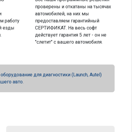
проверены и откатаны на тысячах
и
автомобилей, на них мы
м работу
предоставляем гарантийный
й езды
СЕРТИФИКАТ. На весь софт
.
действует гарантия 5 лет - он не
"слетит" с вашего автомобиля.
орудование для диагностики (Launch, Autel)
ашего авто.