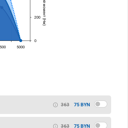
Крутящий момент (Нм)
200
0
500
5000
)
363
75 BYN
363
75 BYN