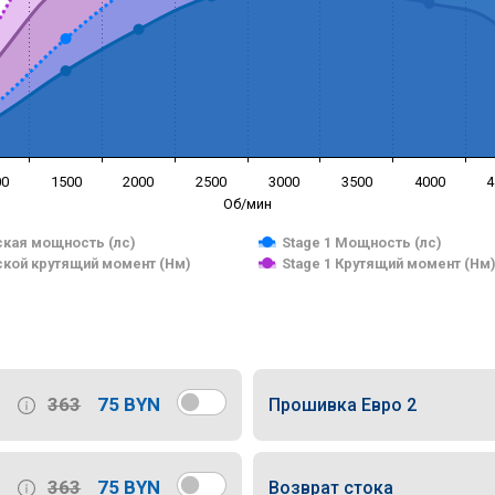
00
1500
2000
2500
3000
3500
4000
4
Об/мин
кая мощность (лс)
Stage 1 Мощность (лс)
кой крутящий момент (Нм)
Stage 1 Крутящий момент (Нм
363
75 BYN
Прошивка Евро 2
363
75 BYN
Возврат стока