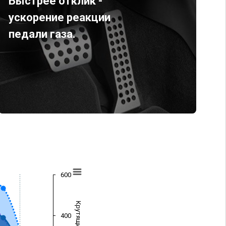
Быстрее отклик -
ускорение реакции
педали газа.
600
400