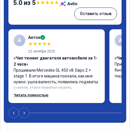
5.0 из 5
★
★
★
★
★
Avito
Оставить отзыв
Антон
✓
А
A
★
★
★
★
★
22 октября 2025
«Чип тюнинг двигателя автомобиля за 1-
«Чип тю
2 часа»
Приняли
быстро!
Прошивали Mercedes GL 450 v8. Евро 2 + 
ощутима
stage 1. В итоге машина поехала, как мне 
нужно: ушла валкость, появились подхваты 
с низов, стало приятно ездить.

Одни из лучших трат, в авто! 🔥
Читать полностью
‹
›