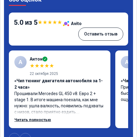
5.0 из 5
★
★
★
★
★
Avito
Оставить отзыв
Антон
✓
А
A
★
★
★
★
★
22 октября 2025
«Чип тюнинг двигателя автомобиля за 1-
«Чип тю
2 часа»
Приняли
быстро!
Прошивали Mercedes GL 450 v8. Евро 2 + 
ощутима
stage 1. В итоге машина поехала, как мне 
нужно: ушла валкость, появились подхваты 
с низов, стало приятно ездить.

Одни из лучших трат, в авто! 🔥
Читать полностью