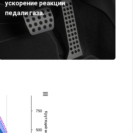
ускорение реакции
педали газа.
750
Крутящий момент (Нм)
500