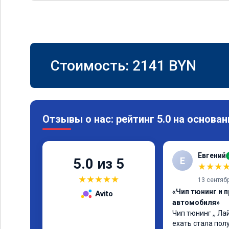
Стоимость:
2141
BYN
Отзывы о нас: рейтинг 5.0 на основан
Евгений
Е
5.0 из 5
★
★
★
★
★
★
★
★
13 сентяб
«Чип тюнинг и 
Avito
автомобиля»
Чип тюнинг ,, Лай
ехать стала полу