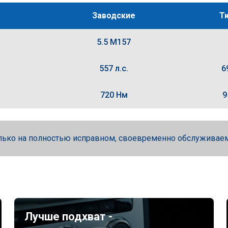
Заводские
Т
5.5 M157
557 л.с.
6
720 Нм
9
лько на полностью исправном, своевременно обслуживае
Лучше подхват -