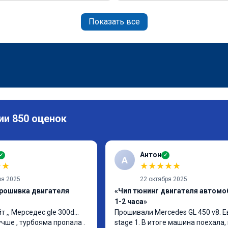
Показать все
ии 850 оценок
Антон
✓
✓
А
★
★
★
★
★
★
★
ря 2025
22 октября 2025
прошивка двигателя
«Чип тюнинг двигателя автомо
1-2 часа»
т ,, Мерседес gle 300d… 
Прошивали Mercedes GL 450 v8. Ев
чше , турбояма пропала . 
stage 1. В итоге машина поехала, 