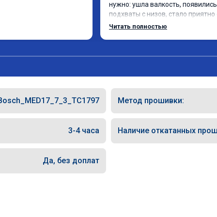
нужно: ушла валкость, появились 
подхваты с низов, стало приятно 
Одни из лучших трат, в авто! 🔥
Читать полностью
Bosch_MED17_7_3_TC1797
Метод прошивки:
3-4 часа
Наличие откатанных прош
Да, без доплат