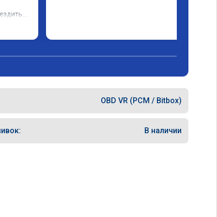
ездить.

OBD VR (PCM / Bitbox)
ивок:
В наличии