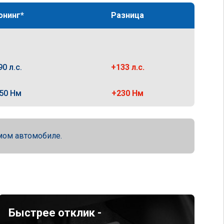
юнинг*
Разница
90 л.с.
+133 л.с.
50 Нм
+230 Нм
мом автомобиле.
Быстрее отклик -