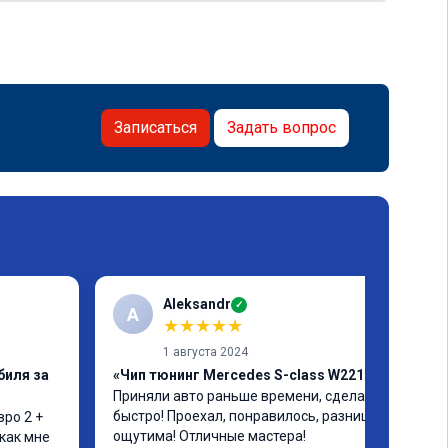
Записаться
Задать вопрос
Aleksandr
✓
A
★
★
★
★
★
1 августа 2024
биля за
«Чип тюнинг Mercedes S-class W221»
Приняли авто раньше времени, сделали 
быстро! Проехал, понравилось, разница 
ро 2 + 
ощутима! Отличные мастера!
как мне 