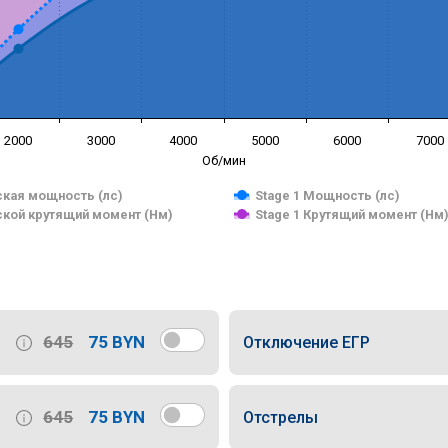
2000
3000
4000
5000
6000
7000
Об/мин
кая мощность (лс)
Stage 1 Мощность (лс)
кой крутящий момент (Нм)
Stage 1 Крутящий момент (Нм
645
75 BYN
Отключение ЕГР
645
75 BYN
Отстрелы