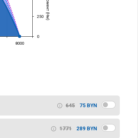
250
0
8000
)
645
75 BYN
1771
289 BYN