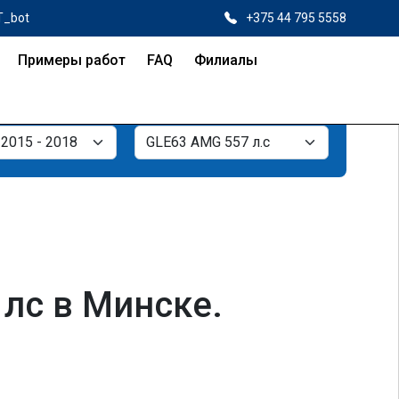
T_bot
+375 44 795 5558
Примеры работ
FAQ
Филиалы
лс в Минске.