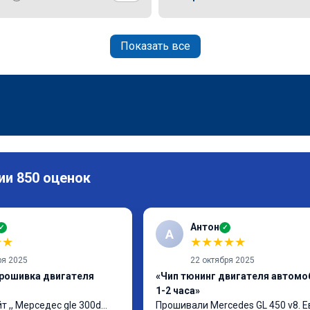
Показать все
ии 850 оценок
Антон
✓
✓
А
★
★
★
★
★
★
★
ря 2025
22 октября 2025
прошивка двигателя
«Чип тюнинг двигателя автомо
1-2 часа»
т ,, Мерседес gle 300d… 
Прошивали Mercedes GL 450 v8. Ев