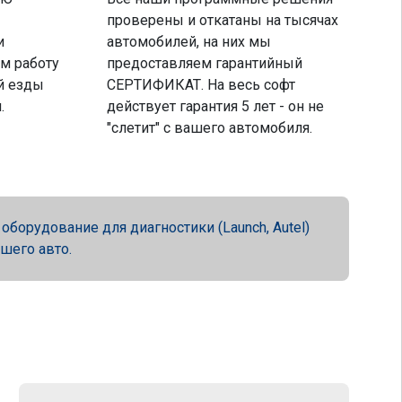
проверены и откатаны на тысячах
и
автомобилей, на них мы
м работу
предоставляем гарантийный
й езды
СЕРТИФИКАТ. На весь софт
.
действует гарантия 5 лет - он не
"слетит" с вашего автомобиля.
орудование для диагностики (Launch, Autel)
ашего авто.