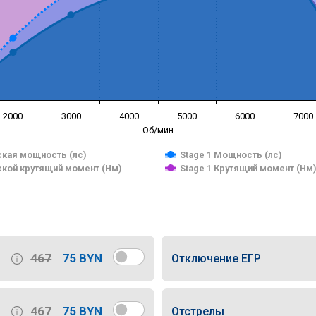
2000
3000
4000
5000
6000
7000
Об/мин
кая мощность (лс)
Stage 1 Мощность (лс)
кой крутящий момент (Нм)
Stage 1 Крутящий момент (Нм
467
75 BYN
Отключение ЕГР
467
75 BYN
Отстрелы