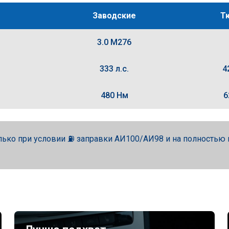
Заводские
Т
3.0 M276
333 л.с.
4
480 Нм
6
лько при условии ⛽ заправки АИ100/АИ98 и на полность