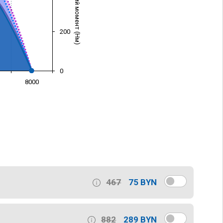
Крутящий момент (Нм)
200
0
8000
)
467
75 BYN
882
289 BYN