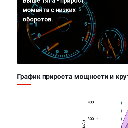
Выше тяга - прирост
момента с низких
оборотов.
График прироста мощности и кр
400
300