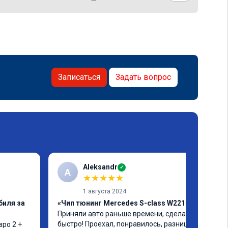
Записаться
Задать вопрос
Aleksandr
✓
A
★
★
★
★
★
1 августа 2024
биля за
«Чип тюнинг Mercedes S-class W221»
Приняли авто раньше времени, сделали 
быстро! Проехал, понравилось, разница 
ро 2 + 