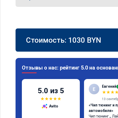
Стоимость:
1030
BYN
Отзывы о нас: рейтинг 5.0 на основан
Евгений
Е
5.0 из 5
★
★
★
★
★
★
★
★
13 сентяб
«Чип тюнинг и 
Avito
автомобиля»
Чип тюнинг ,, Лай