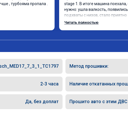
чше , турбояма пропала . 
stage 1. В итоге машина поехала, 
нужно: ушла валкость, появились 
подхваты с низов, стало приятно 
Одни из лучших трат, в авто! 🔥
Читать полностью
sch_MED17_7_3_1_TC1797
Метод прошивки:
2-3 часа
Наличие откатанных прош
Да, без доплат
Прошито авто с этим ДВС (