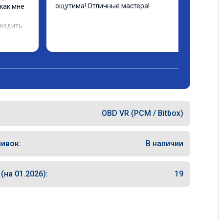
ощутима! Отличные мастера!
как мне 
ездить.

OBD VR (PCM / Bitbox)
ивок:
В наличии
на 01.2026):
19