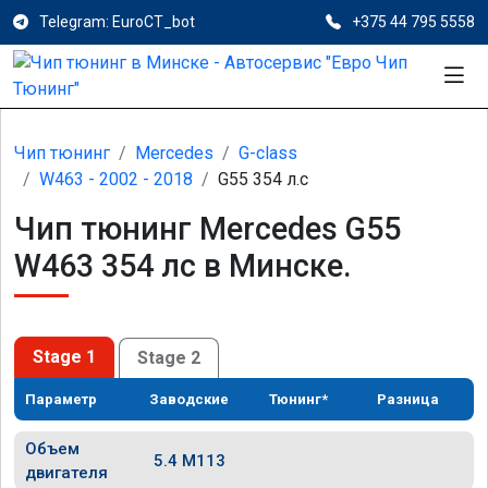
Telegram: EuroCT_bot
+375 44 795 5558
Чип тюнинг
Mercedes
G-class
W463 - 2002 - 2018
G55 354 л.с
Чип тюнинг Mercedes G55
W463 354 лс в Минске.
Stage 1
Stage 2
Параметр
Заводские
Тюнинг*
Разница
Объем
5.4 M113
двигателя