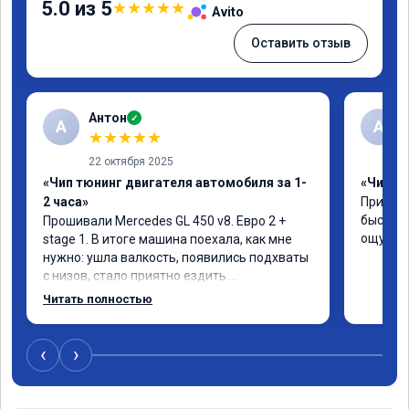
5.0 из 5
★
★
★
★
★
Avito
Оставить отзыв
Антон
✓
А
A
★
★
★
★
★
22 октября 2025
«Чип тюнинг двигателя автомобиля за 1-
«Чип тю
2 часа»
Приняли
быстро!
Прошивали Mercedes GL 450 v8. Евро 2 + 
ощутима
stage 1. В итоге машина поехала, как мне 
нужно: ушла валкость, появились подхваты 
с низов, стало приятно ездить.

Одни из лучших трат, в авто! 🔥
Читать полностью
‹
›