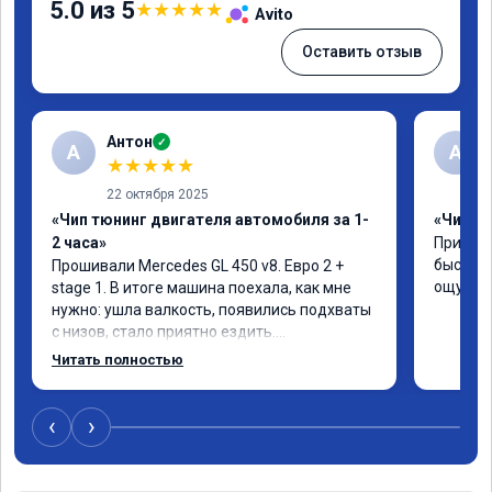
5.0 из 5
★
★
★
★
★
Avito
Оставить отзыв
Антон
✓
А
A
★
★
★
★
★
22 октября 2025
«Чип тюнинг двигателя автомобиля за 1-
«Чип тю
2 часа»
Приняли
быстро!
Прошивали Mercedes GL 450 v8. Евро 2 + 
ощутима
stage 1. В итоге машина поехала, как мне 
нужно: ушла валкость, появились подхваты 
с низов, стало приятно ездить.

Одни из лучших трат, в авто! 🔥
Читать полностью
‹
›