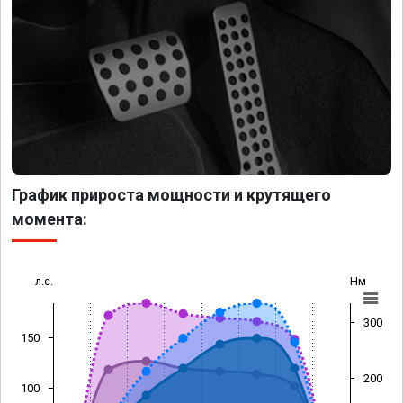
График прироста мощности и крутящего
момента:
л.с.
Нм
300
150
200
100