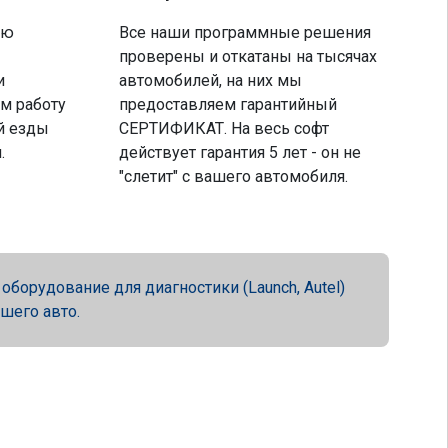
ую
Все наши программные решения
проверены и откатаны на тысячах
и
автомобилей, на них мы
м работу
предоставляем гарантийный
й езды
СЕРТИФИКАТ. На весь софт
.
действует гарантия 5 лет - он не
"слетит" с вашего автомобиля.
орудование для диагностики (Launch, Autel)
ашего авто.