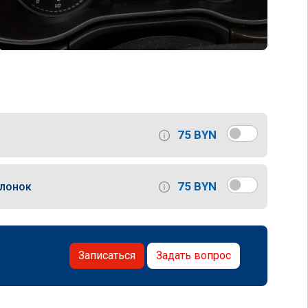
75 BYN
75 BYN
слонок
Записаться
Задать вопрос