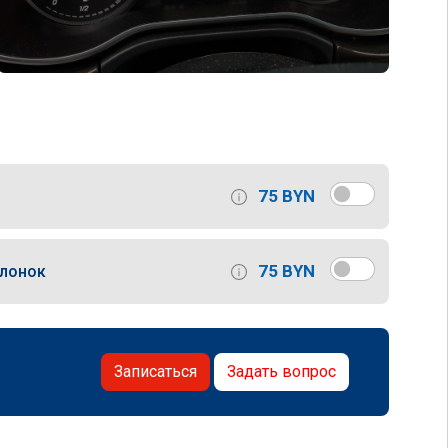
75 BYN
75 BYN
слонок
Записаться
Задать вопрос