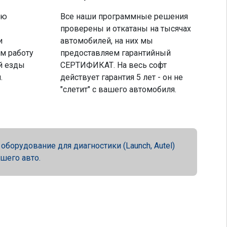
ую
Все наши программные решения
проверены и откатаны на тысячах
и
автомобилей, на них мы
м работу
предоставляем гарантийный
й езды
СЕРТИФИКАТ. На весь софт
.
действует гарантия 5 лет - он не
"слетит" с вашего автомобиля.
орудование для диагностики (Launch, Autel)
ашего авто.