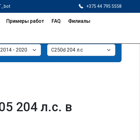
T_bot
+375 44 795 5558
Примеры работ
FAQ
Филиалы
 204 л.с. в