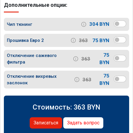
Дополнительные опции:
304 BYN
Чип тюнинг
363
75 BYN
Прошивка Евро 2
75
Отключение сажевого
363
фильтра
BYN
75
Отключение вихревых
363
заслонок
BYN
Стоимость:
363
BYN
Записаться
Задать вопрос