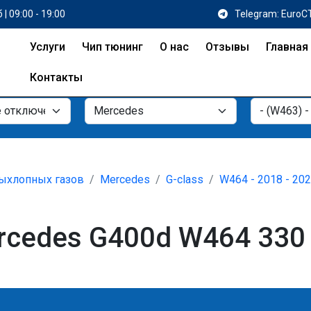
 | 09:00 - 19:00
Telegram: EuroC
Услуги
Чип тюнинг
О нас
Отзывы
Главная
Контакты
ыхлопных газов
Mercedes
G-class
W464 - 2018 - 20
cedes G400d W464 330 л