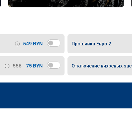
549 BYN
Прошивка Евро 2
556
75 BYN
Отключение вихревых за