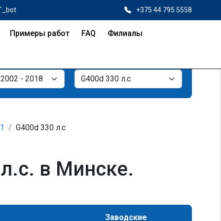
T_bot
+375 44 795 5558
Примеры работ
FAQ
Филиалы
21
G400d 330 л.с
.с. в Минске.
Заводские