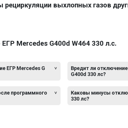
ы рециркуляции выхлопных газов дру
ЕГР Mercedes G400d W464 330 л.с.
е ЕГР Mercedes G
Вредит ли отключение 
G400d 330 лс?
после программного
Каковы минусы отключ
330 лс?