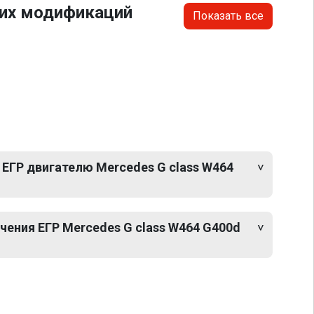
гих модификаций
Показать все
ЕГР двигателю Mercedes G class W464
ения ЕГР Mercedes G class W464 G400d