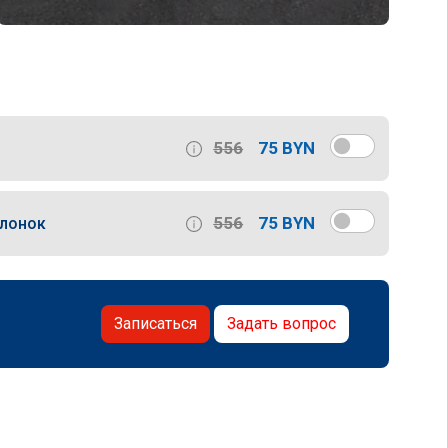
556
75 BYN
556
75 BYN
слонок
Записаться
Задать вопрос