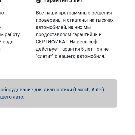
а
Гарантия 5 лет
ую
Все наши программные решения
проверены и откатаны на тысячах
и
автомобилей, на них мы
м работу
предоставляем гарантийный
й езды
СЕРТИФИКАТ. На весь софт
.
действует гарантия 5 лет - он не
"слетит" с вашего автомобиля.
орудование для диагностики (Launch, Autel)
ашего авто.