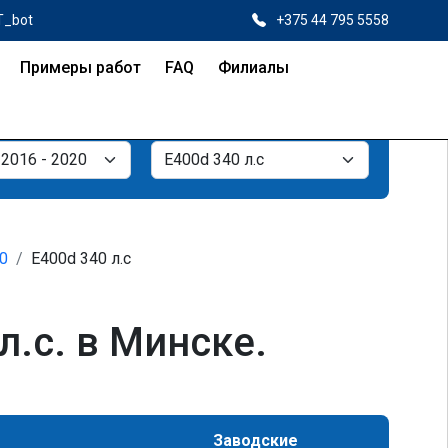
T_bot
+375 44 795 5558
Примеры работ
FAQ
Филиалы
20
E400d 340 л.с
.с. в Минске.
Заводские