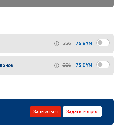
556
75 BYN
556
75 BYN
слонок
Записаться
Задать вопрос