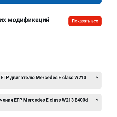
гих модификаций
Показать все
ЕГР двигателю Mercedes E class W213
ения ЕГР Mercedes E class W213 E400d