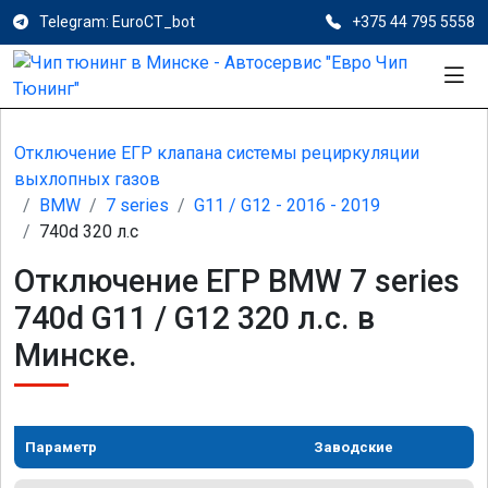
Telegram: EuroCT_bot
+375 44 795 5558
Отключение ЕГР клапана системы рециркуляции
выхлопных газов
BMW
7 series
G11 / G12 - 2016 - 2019
740d 320 л.с
Отключение ЕГР BMW 7 series
740d G11 / G12 320 л.с. в
Минске.
Параметр
Заводские