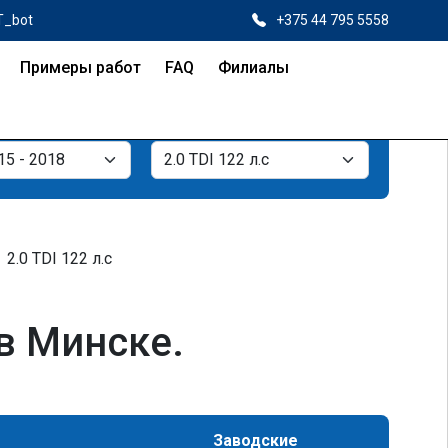
T_bot
+375 44 795 5558
Примеры работ
FAQ
Филиалы
2.0 TDI 122 л.с
 в Минске.
Заводские