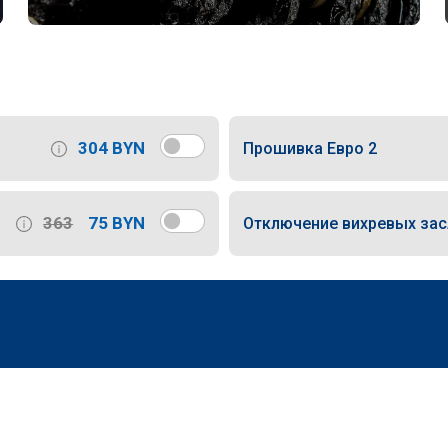
304 BYN
Прошивка Евро 2
363
75 BYN
Отключение вихревых за