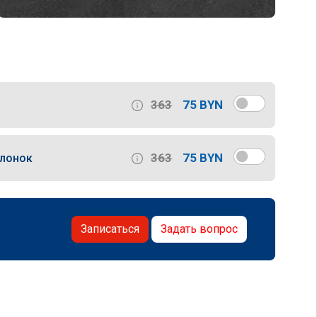
363
75 BYN
363
75 BYN
слонок
Записаться
Задать вопрос