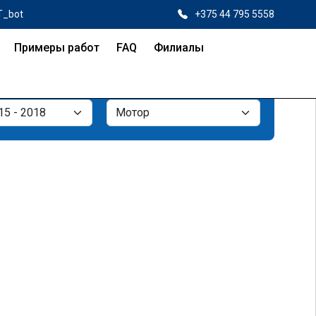
T_bot
+375 44 795 5558
Примеры работ
FAQ
Филиалы