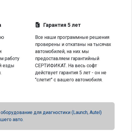
а
Гарантия 5 лет
ую
Все наши программные решения
проверены и откатаны на тысячах
и
автомобилей, на них мы
м работу
предоставляем гарантийный
й езды
СЕРТИФИКАТ. На весь софт
.
действует гарантия 5 лет - он не
"слетит" с вашего автомобиля.
орудование для диагностики (Launch, Autel)
ашего авто.