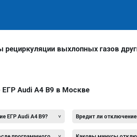
ы рециркуляции выхлопных газов друг
ЕГР Audi A4 B9 в Москве
е ЕГР Audi A4 B9?
Вредит ли отключение 
после программного
Каковы минусы отключ