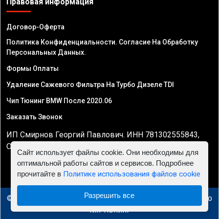
Правовая информация
Договор-Оферта
Политика Конфиденциальности. Согласие На Обработку
Персональных Данных.
Формы Оплаты
Удаление Сажевого Фильтра На Турбо Дизеле TDI
Чип Тюнинг BMW После 2020.06
Заказать Звонок
ИП Смирнов Георгий Павлович. ИНН 781302555843,
ОГРНИП 324470400032610
Сайт использует файлы cookie. Они необходимы для
оптимальной работы сайтов и сервисов. Подробнее
прочитайте в
Политике использования файлов cookie
Разрешить все
© 2010 - 2026 Чип тюнинг в Минске - Автосервис "Евро
Чип Тюнинг"