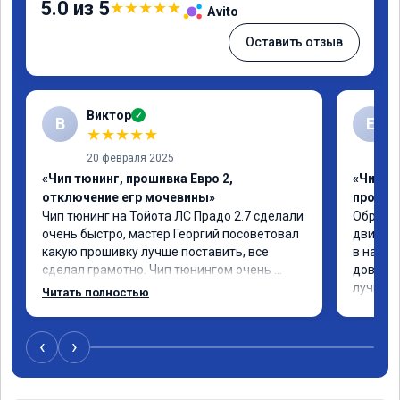
5.0 из 5
★
★
★
★
★
Avito
Оставить отзыв
Виктор
✓
В
Е
★
★
★
★
★
20 февраля 2025
«Чип тюнинг, прошивка Евро 2,
«Чип т
отключение егр мочевины»
прошив
Чип тюнинг на Тойота ЛС Прадо 2.7 сделали 
Обратил
очень быстро, мастер Георгий посоветовал 
двигате
какую прошивку лучше поставить, все 
в назна
сделал грамотно. Чип тюнингом очень 
доволен
доволен, машина ожила немного, отзыв на 
лучше.
Читать полностью
педаль газа стал значительно лучше. Такое 
ощущение, что коробка даже стала 
работать лучше, пропали провалы. Расход 
‹
›
топлива остался таким же, но динамика 
улучшилась. Советую этот сервис всем. 
Спасибо!!!