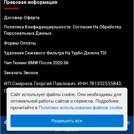
Правовая информация
Договор-Оферта
Политика Конфиденциальности. Согласие На Обработку
Персональных Данных.
Формы Оплаты
Удаление Сажевого Фильтра На Турбо Дизеле TDI
Чип Тюнинг BMW После 2020.06
Заказать Звонок
ИП Смирнов Георгий Павлович. ИНН 781302555843,
ОГРНИП 324470400032610
Сайт использует файлы cookie. Они необходимы для
оптимальной работы сайтов и сервисов. Подробнее
прочитайте в
Политике использования файлов cookie
Разрешить все
© 2010 - 2026 Чип тюнинг в Минске - Автосервис "Евро
Чип Тюнинг"