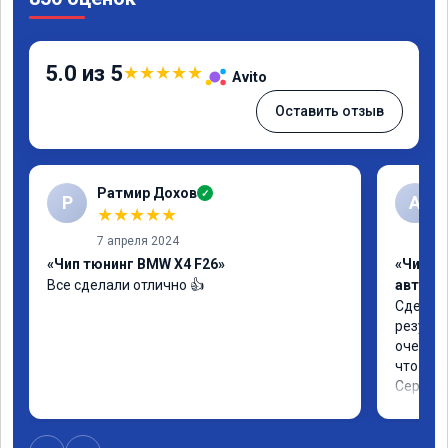
5.0 из 5
★
★
★
★
★
Avito
Оставить отзыв
Ратмир Дохов
✓
Р
A
★
★
★
★
★
7 апреля 2024
«Чип тюнинг BMW X4 F26»
«Чип т
Все сделали отлично 👍
автомо
Сделали
результ
очень п
что хоте
Сертифи