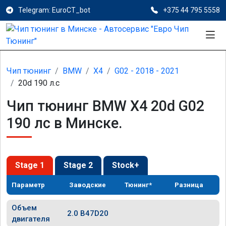
Telegram: EuroCT_bot
+375 44 795 5558
Чип тюнинг
BMW
X4
G02 - 2018 - 2021
20d 190 л.с
Чип тюнинг BMW X4 20d G02
190 лс в Минске.
Stage 1
Stage 2
Stock+
Параметр
Заводские
Тюнинг*
Разница
Объем
2.0 B47D20
двигателя