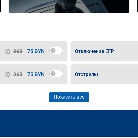
363
75 BYN
Отключение ЕГР
363
75 BYN
Отстрелы
Показать все