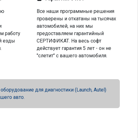
ую
Все наши программные решения
проверены и откатаны на тысячах
и
автомобилей, на них мы
м работу
предоставляем гарантийный
й езды
СЕРТИФИКАТ. На весь софт
.
действует гарантия 5 лет - он не
"слетит" с вашего автомобиля.
орудование для диагностики (Launch, Autel)
ашего авто.