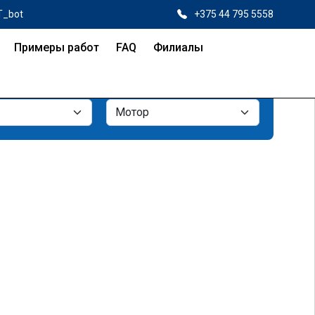
T_bot
+375 44 795 5558
Примеры работ
FAQ
Филиалы