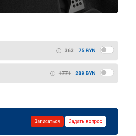
363
75 BYN
1771
289 BYN
Записаться
Задать вопрос