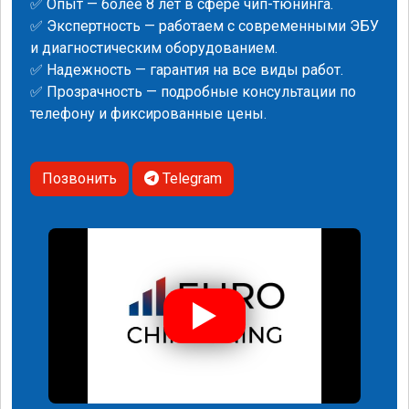
✅ Опыт — более 8 лет в сфере чип-тюнинга.
✅ Экспертность — работаем с современными ЭБУ
и диагностическим оборудованием.
✅ Надежность — гарантия на все виды работ.
✅ Прозрачность — подробные консультации по
телефону и фиксированные цены.
Позвонить
Telegram