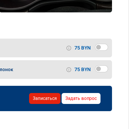
75 BYN
75 BYN
слонок
Записаться
Задать вопрос