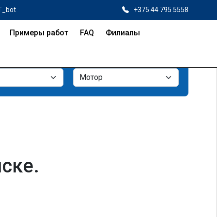
T_bot
+375 44 795 5558
Примеры работ
FAQ
Филиалы
ске.