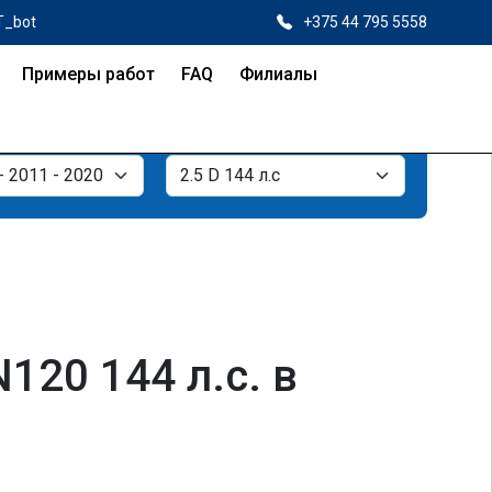
T_bot
+375 44 795 5558
Примеры работ
FAQ
Филиалы
120 144 л.с. в