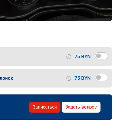
75 BYN
75 BYN
слонок
Записаться
Задать вопрос