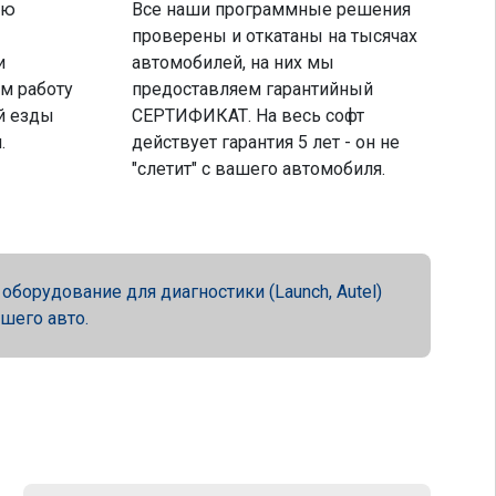
ую
Все наши программные решения
проверены и откатаны на тысячах
и
автомобилей, на них мы
м работу
предоставляем гарантийный
й езды
СЕРТИФИКАТ. На весь софт
.
действует гарантия 5 лет - он не
"слетит" с вашего автомобиля.
орудование для диагностики (Launch, Autel)
ашего авто.