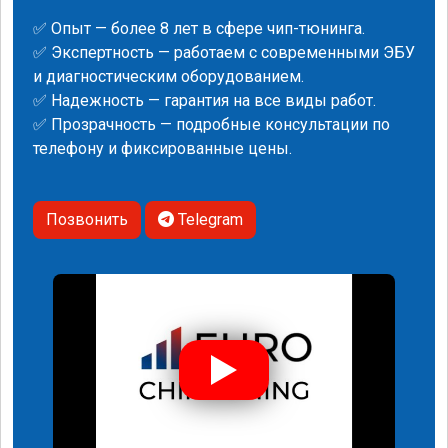
✅ Опыт — более 8 лет в сфере чип-тюнинга.
✅ Экспертность — работаем с современными ЭБУ
и диагностическим оборудованием.
✅ Надежность — гарантия на все виды работ.
✅ Прозрачность — подробные консультации по
телефону и фиксированные цены.
Позвонить
Telegram