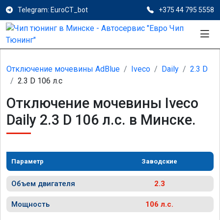
Telegram: EuroCT_bot
+375 44 795 5558
Отключение мочевины AdBlue
Iveco
Daily
2.3 D
2.3 D 106 л.с
Отключение мочевины Iveco
Daily 2.3 D 106 л.с. в Минске.
Параметр
Заводские
Объем двигателя
2.3
Мощность
106 л.с.