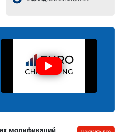
гих модификаций
Показать все