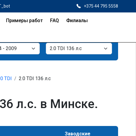
T_bot
+375 44 795 5558
Примеры работ
FAQ
Филиалы
.0 TDI
2.0 TDI 136 л.с
36 л.с. в Минске.
Заводские