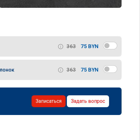
363
75 BYN
363
75 BYN
слонок
Записаться
Задать вопрос