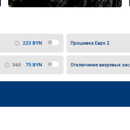
223 BYN
Прошивка Евро 2
363
75 BYN
Отключение вихревых за