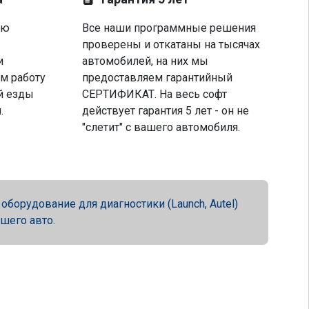
ую
Все наши программные решения
проверены и откатаны на тысячах
и
автомобилей, на них мы
м работу
предоставляем гарантийный
й езды
СЕРТИФИКАТ. На весь софт
.
действует гарантия 5 лет - он не
"слетит" с вашего автомобиля.
орудование для диагностики (Launch, Autel)
ашего авто.