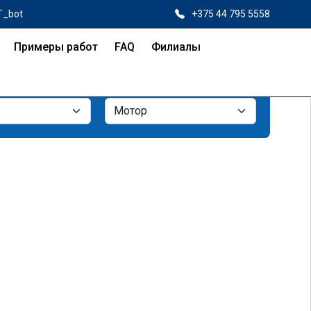
T_bot
+375 44 795 5558
Примеры работ
FAQ
Филиалы