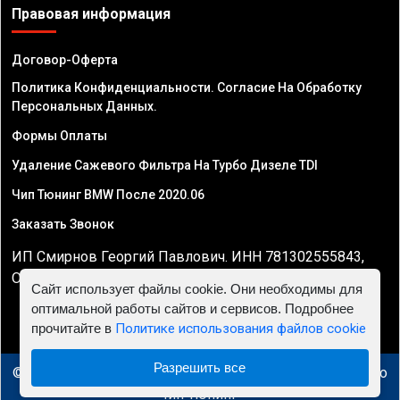
Правовая информация
Договор-Оферта
Политика Конфиденциальности. Согласие На Обработку
Персональных Данных.
Формы Оплаты
Удаление Сажевого Фильтра На Турбо Дизеле TDI
Чип Тюнинг BMW После 2020.06
Заказать Звонок
ИП Смирнов Георгий Павлович. ИНН 781302555843,
ОГРНИП 324470400032610
Сайт использует файлы cookie. Они необходимы для
оптимальной работы сайтов и сервисов. Подробнее
прочитайте в
Политике использования файлов cookie
Разрешить все
© 2010 - 2026 Чип тюнинг в Минске - Автосервис "Евро
Чип Тюнинг"