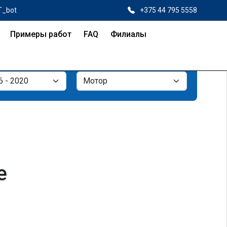
T_bot
+375 44 795 5558
Примеры работ
FAQ
Филиалы
е