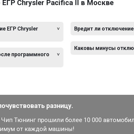
ГР Chrysler Pacifica II в Москве
е ЕГР Chrysler
Вредит ли отключение Е
Каковы минусы отключен
после программного
почувствовать разницу.
Чип Тюнинг прошили более 10 000 автомобиле
симум от каждой машины!