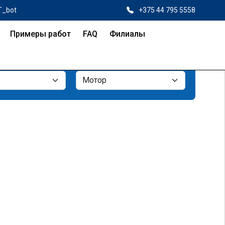
T_bot
+375 44 795 5558
Примеры работ
FAQ
Филиалы