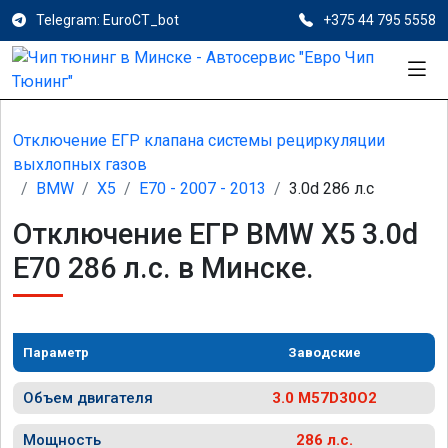
Telegram: EuroCT_bot
+375 44 795 5558
Отключение ЕГР клапана системы рециркуляции
выхлопных газов
BMW
X5
E70 - 2007 - 2013
3.0d 286 л.с
Отключение ЕГР BMW X5 3.0d
E70 286 л.с. в Минске.
Параметр
Заводские
Объем двигателя
3.0 M57D30O2
Мощность
286 л.с.