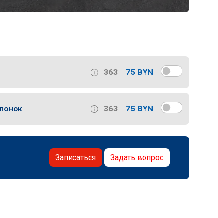
363
75 BYN
363
75 BYN
слонок
Записаться
Задать вопрос