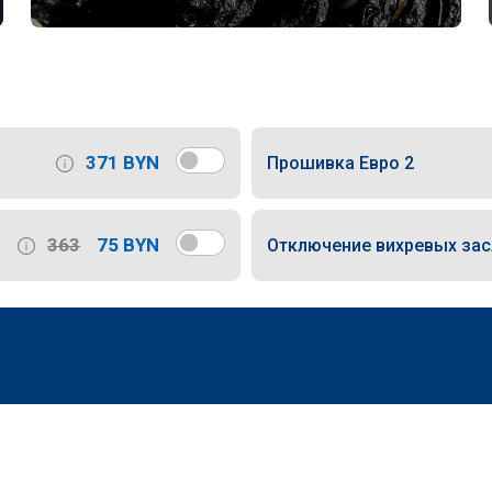
371 BYN
Прошивка Евро 2
363
75 BYN
Отключение вихревых за