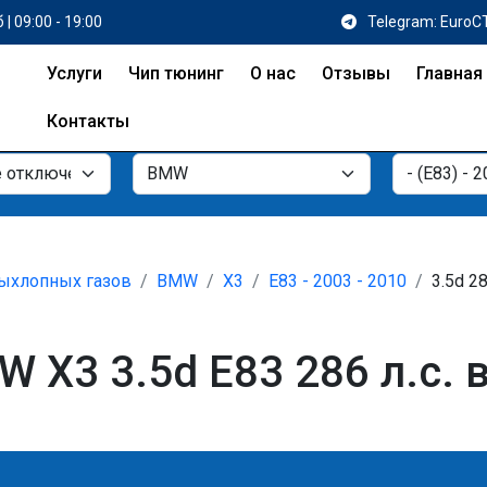
 | 09:00 - 19:00
Telegram: EuroC
Услуги
Чип тюнинг
О нас
Отзывы
Главная
Контакты
ыхлопных газов
BMW
X3
E83 - 2003 - 2010
3.5d 28
 X3 3.5d E83 286 л.с. 