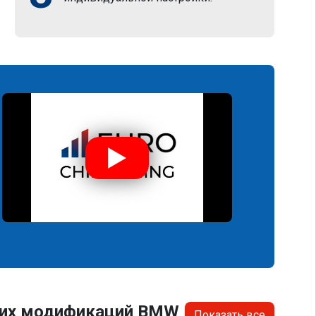
угих модификаций BMW
Показать все