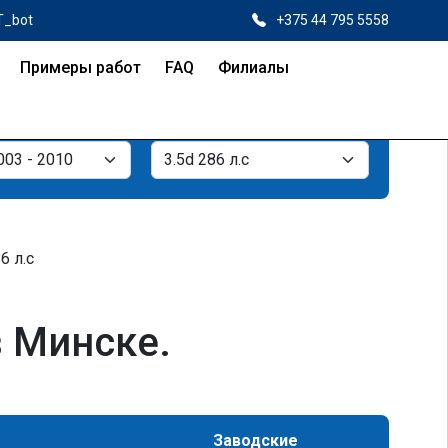
T_bot
+375 44 795 5558
Примеры работ
FAQ
Филиалы
6 л.с
в Минске.
Заводские