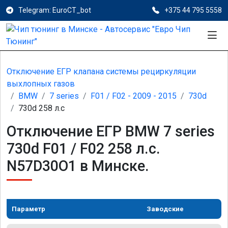
Telegram: EuroCT_bot
+375 44 795 5558
Отключение ЕГР клапана системы рециркуляции
выхлопных газов
BMW
7 series
F01 / F02 - 2009 - 2015
730d
730d 258 л.с
Отключение ЕГР BMW 7 series
730d F01 / F02 258 л.с.
N57D30O1 в Минске.
Параметр
Заводские