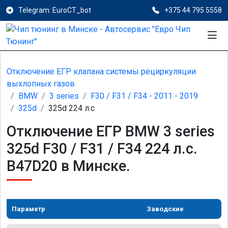
Telegram: EuroCT_bot
+375 44 795 5558
Отключение ЕГР клапана системы рециркуляции
выхлопных газов
BMW
3 series
F30 / F31 / F34 - 2011 - 2019
325d
325d 224 л.с
Отключение ЕГР BMW 3 series
325d F30 / F31 / F34 224 л.с.
B47D20 в Минске.
Параметр
Заводские