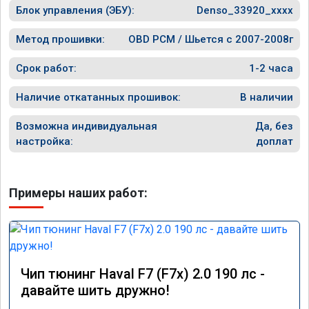
Блок управления (ЭБУ):
старте.

Denso_33920_xxxx
Расход топлива немного снизился при 
Метод прошивки:
OBD PCM / Шьется с 2007-2008г
спокойной езде, но при активной — вырас, 
так как двигатель лучше «крутится».

Срок работ:
1-2 часа
Работа была выполнена быстро и 
Наличие откатанных прошивок:
В наличии
качественно. Номер сертификата А012056 
от 17.01.26. Огромное спасибо команде за 
Возможна индивидуальная
Да, без
профессионализм!
настройка:
доплат
Примеры наших работ:
Чип тюнинг Haval F7 (F7x) 2.0 190 лс -
давайте шить дружно!