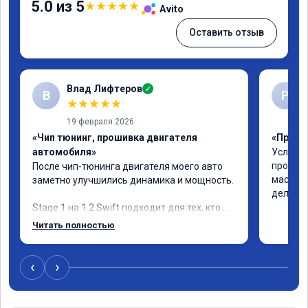
5.0 из 5
★
★
★
★
★
Avito
Оставить отзыв
Влад Лифтеров
✓
В
Р
★
★
★
★
★
19 февраля 2026
«Чип тюнинг, прошивка двигателя
«Прошив
автомобиля»
Услуга 
професс
После чип-тюнинга двигателя моего авто 
мастеру
заметно улучшились динамика и мощность.

дела!!!
Stage 1 на 1.2 Swift подходит для тех, кто 
хочет улучшить «эластичность» машины в 
Читать полностью
городе, но не ждет от атмосферного 
двигателя турбо-эффекта.

‹
›
Машина стала лучше реагировать на 
нажатие газа, особенно в диапазоне низких 
и средних оборотов. Исчезла вялость при 